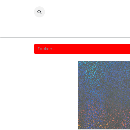
Folies
Printmedia
Laminaten
Wind