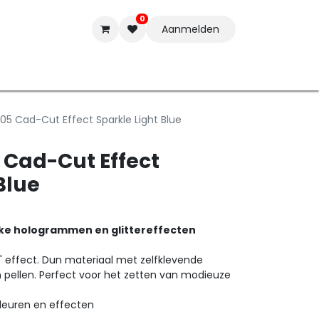
0
Aanmelden
t-ware
Inkten
Tools
Nieuwe Producten
Onderste
05 Cad-Cut Effect Sparkle Light Blue
 Cad-Cut Effect
Blue
ke hologrammen en glittereffecten
r" effect. Dun materiaal met zelfklevende
n pellen. Perfect voor het zetten van modieuze
kleuren en effecten