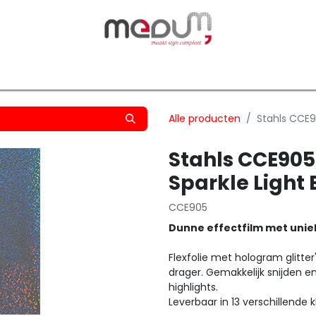
owfilm
Transfers
Silhouette
Graphtec
Hard-/Sof
Alle producten
Stahls CCE9
Stahls CCE905
Sparkle Light 
CCE905
Dunne effectfilm met unie
Flexfolie met hologram glitte
drager. Gemakkelijk snijden e
highlights.
Leverbaar in 13 verschillende 