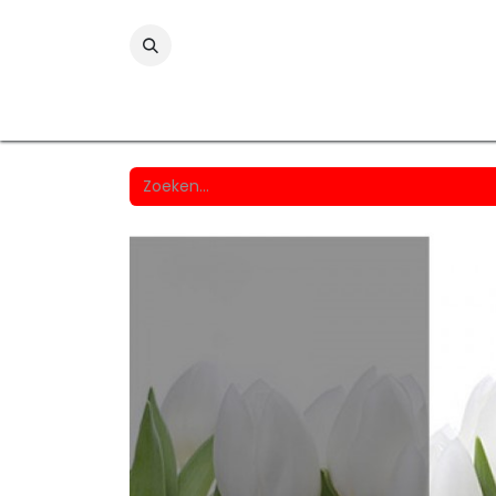
Folies
Printmedia
Laminaten
Wind