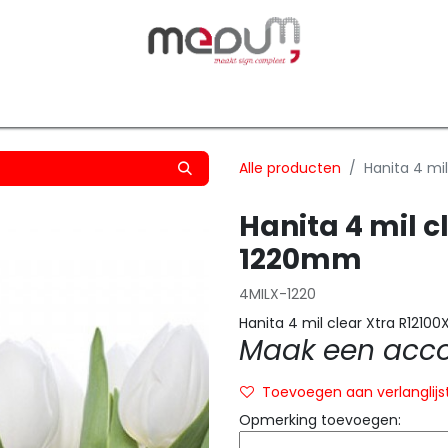
owfilm
Transfers
Silhouette
Graphtec
Hard-/Sof
Alle producten
Hanita 4 mi
Hanita 4 mil c
1220mm
4MILX-1220
Hanita 4 mil clear Xtra R121
Maak een accou
Toevoegen aan verlanglijs
Opmerking toevoegen: