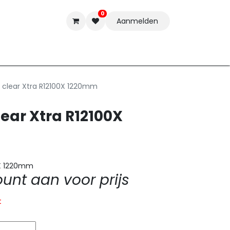
0
Aanmelden
t-ware
Inkten
Tools
Nieuwe Producten
Onderste
l clear Xtra R12100X 1220mm
lear Xtra R12100X
00X 1220mm
nt aan voor prijs
t