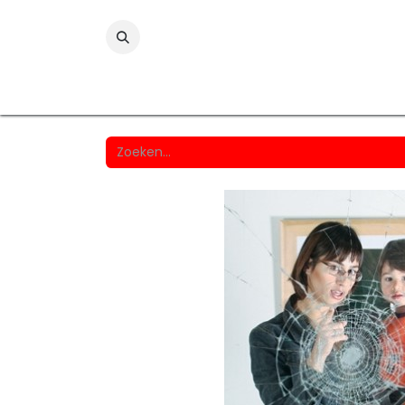
Folies
Printmedia
Laminaten
Wind