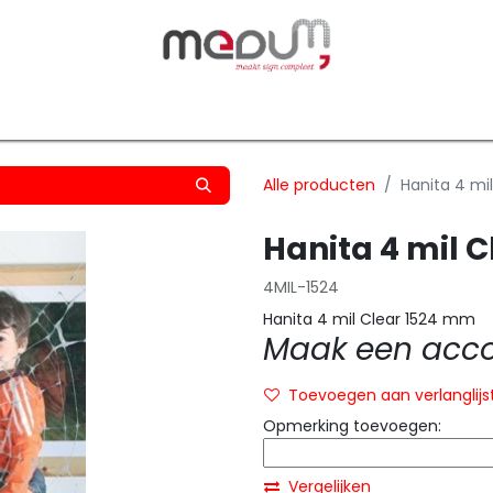
owfilm
Transfers
Silhouette
Graphtec
Hard-/Sof
Alle producten
Hanita 4 mi
Hanita 4 mil 
4MIL-1524
Hanita 4 mil Clear 1524 mm
Maak een accou
Toevoegen aan verlanglijs
Opmerking toevoegen:
Vergelijken