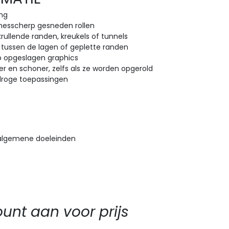
ing
 messcherp gesneden rollen
krullende randen, kreukels of tunnels
n tussen de lagen of geplette randen
op opgeslagen graphics
er en schoner, zelfs als ze worden opgerold
 droge toepassingen
 algemene doeleinden
nt aan voor prijs