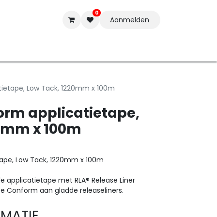
0
Aanmelden
t-ware
Inkten
Tools
Nieuwe Producten
Onderste
ietape, Low Tack, 1220mm x 100m
rm applicatietape,
20mm x 100m
ape, Low Tack, 1220mm x 100m
e applicatietape met RLA® Release Liner
e Conform aan gladde releaseliners.
MATIE