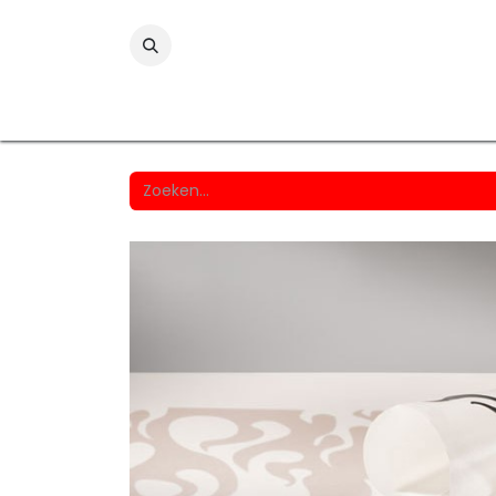
Folies
Printmedia
Laminaten
Wind