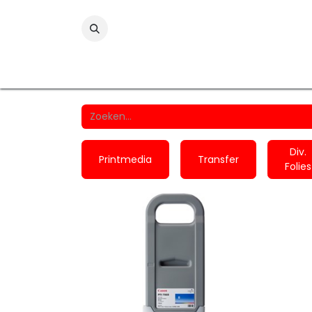
Folies
Printmedia
Laminaten
Wind
Div.
Printmedia
Transfer
Folies