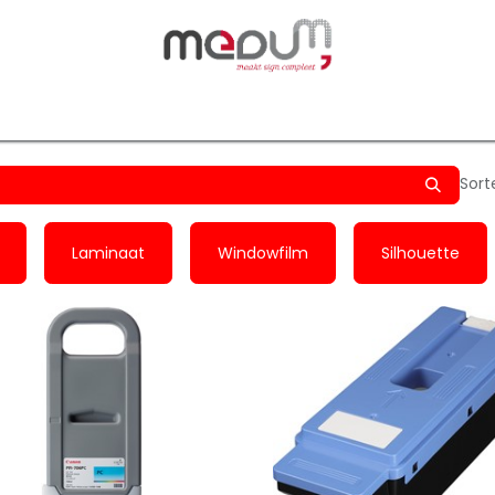
owfilm
Transfers
Silhouette
Graphtec
Hard-/Sof
Sort
Laminaat
Windowfilm
Silhouette