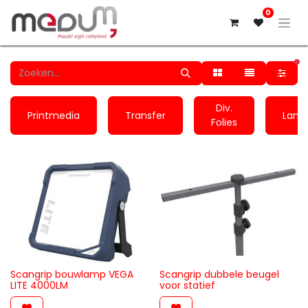
0
ac
Div.
Printmedia
Transfer
Lami
Folies
Scangrip bouwlamp VEGA
Scangrip dubbele beugel
LITE 4000LM
voor statief