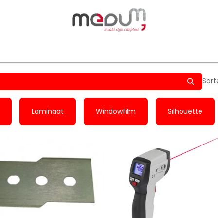
owfilm
Transfers
Silhouette
Graphtec
Hard-/Sof
Sort
Laminaat
Windowfilm
Silhouette