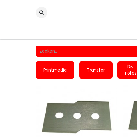
Folies
Printmedia
Laminaten
Wind
Div.
Printmedia
Transfer
Folies